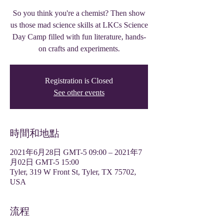
So you think you're a chemist? Then show
us those mad science skills at LKCs Science
Day Camp filled with fun literature, hands-
on crafts and experiments.
Registration is Closed
See other events
時間和地點
2021年6月28日 GMT-5 09:00 – 2021年7
月02日 GMT-5 15:00
Tyler, 319 W Front St, Tyler, TX 75702,
USA
流程