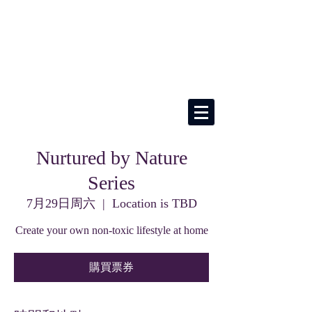
Nurtured by Nature
Series
7月29日周六
  |  
Location is TBD
Create your own non-toxic lifestyle at home
購買票券