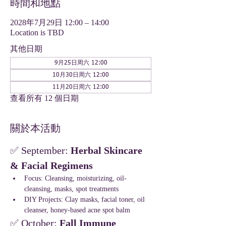
時間和地點
2028年7月29日 12:00 – 14:00
Location is TBD
其他日期
9月25日周六 12:00
10月30日周六 12:00
11月20日周六 12:00
查看所有 12 個日期
關於本活動
✅ September: 
Herbal Skincare 
& Facial Regimens
Focus: Cleansing, moisturizing, oil-
cleansing, masks, spot treatments
DIY Projects: Clay masks, facial toner, oil 
cleanser, honey-based acne spot balm
✅ October: 
Fall Immune 