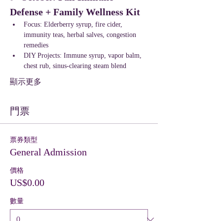
Defense + Family Wellness Kit
Focus: Elderberry syrup, fire cider, 
immunity teas, herbal salves, congestion 
remedies
DIY Projects: Immune syrup, vapor balm, 
chest rub, sinus-clearing steam blend
顯示更多
門票
票券類型
General Admission
價格
US$0.00
數量