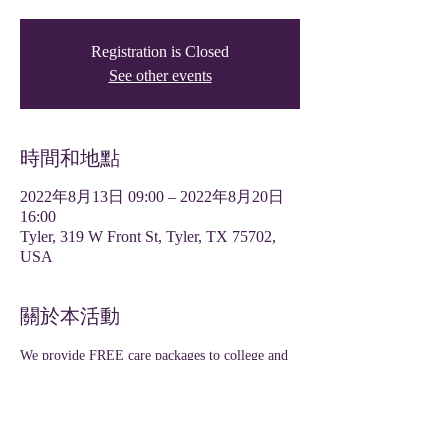
Registration is Closed
See other events
時間和地點
2022年8月13日 09:00 – 2022年8月20日
16:00
Tyler, 319 W Front St, Tyler, TX 75702,
USA
關於本活動
We provide FREE care packages to college and 
dual credit high school students as a welcoming 
gesture for the upcoming semester. 