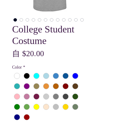
College Student
Costume
促
自
$20.00
銷
Color
*
價
格
Size
*