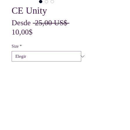
CE Unity
Precio
Desde
 25,00 US$ 
Precio
10,00$
de
Size
*
oferta
Cantidad
*
Agregar al carrito